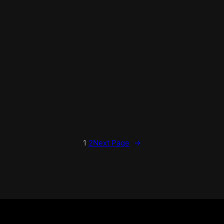
1
2
Next Page
→